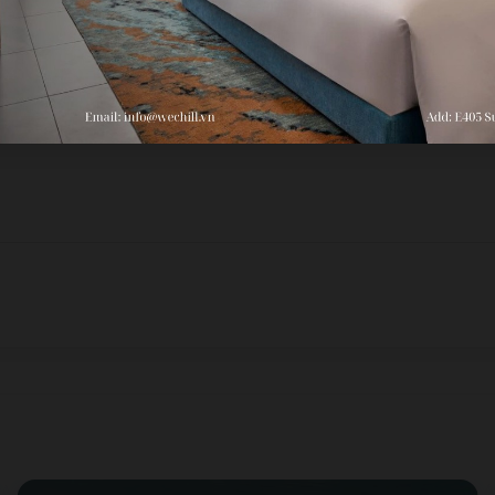
ngủ đêm Indochine Grand(2N1D)”
3 trên 5 sao
4 trên 5 sao
5 trên 5 sao