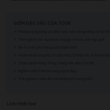
ĐIỂM ĐẶC SẮC CỦA TOUR
Phòng hạng sang với điều hòa, ban công riêng và nội thấ
Tiện nghi 5 sao: sundeck, lounge, bể bơi, sân tập golf
Wi-Fi miễn phí trong suốt hành trình
4 bữa ăn phong phú: 01 bữa trưa, 01 bữa tối, 01 bữa sán
Tham quan Hang Trung Trang trên đảo Cát Bà
Ngắm cảnh Vịnh Hạ Long tuyệt đẹp
Trải nghiệm chèo đò nan khám phá vùng biển
Lịch trình tour