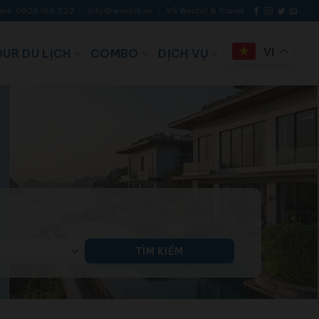
ine: 0926 169 222
info@wechill.vn
Về Wechill & Travel
UR DU LỊCH
COMBO
DỊCH VỤ
VI
TÌM KIẾM