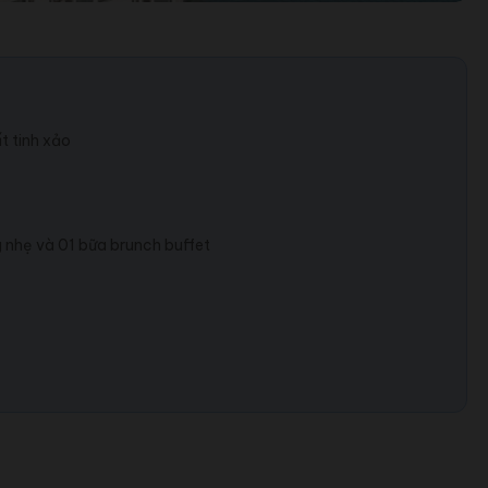
t tinh xảo
g nhẹ và 01 bữa brunch buffet