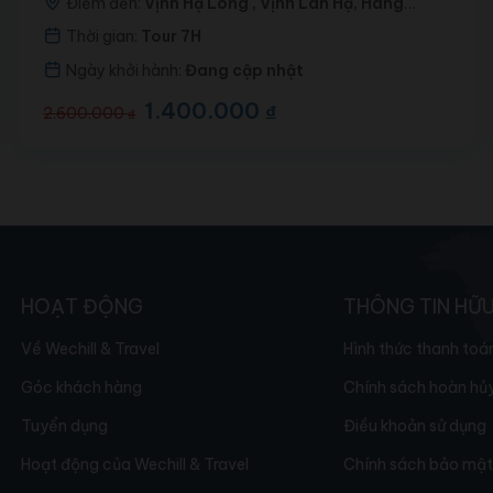
Điểm đến:
Vịnh Hạ Long , Vịnh Lan Hạ, Hang
Sáng, Ao Ếch
Thời gian:
Tour 7H
Ngày khởi hành:
Đang cập nhật
Giá
1.400.000
Giá
₫
2.600.000
₫
gốc
hiện
là:
tại
2.600.000 ₫.
là:
1.400.000 ₫.
HOẠT ĐỘNG
THÔNG TIN HỮU
Về Wechill & Travel
Hình thức thanh toá
Góc khách hàng
Chính sách hoàn hủ
Tuyển dụng
Điều khoản sử dụng
Hoạt động của Wechill & Travel
Chính sách bảo mậ