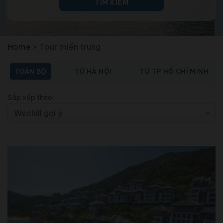
TÌM KIẾM
Home
>
Tour miền trung
TOÀN BỘ
TỪ HÀ NỘI
TỪ TP HỒ CHÍ MINH
Sắp xếp theo: