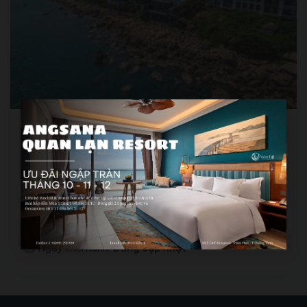
Intercontinental Đà Nẵng Sun Peninsula
Resort
Liên hệ
Khởi hành:
Hà Nội, Đà Nẵng, Hồ Chí Minh
Điểm đến:
Đà Nẵng
Thời gian:
2 ngày 1 đêm, 3 ngày 2 đêm
Ngày khởi hành:
Đang cập nhật