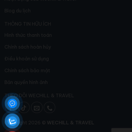
Blog du lịch
THÔNG TIN HỮU ÍCH
Hình thức thanh toán
Chính sách hoàn hủy
Điều khoản sử dụng
Chính sách bảo mật
Bản quyền hình ảnh
THEO DÕI WECHILL & TRAVEL
Copyright 2026 ©
WECHILL & TRAVEL