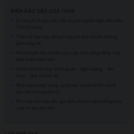
ĐIỂM ĐẶC SẮC CỦA TOUR
Du thuyền 5 sao cao cấp chuyên tuyến nghỉ đêm trên
Vịnh Hạ Long
Thiết kế hiện đại, sang trọng với quy mô lớn, không
gian rộng rãi
Phòng nghỉ tiêu chuẩn cao cấp, ban công riêng, cửa
kính toàn cảnh vịnh
Hành trình kết hợp tham quan – nghỉ dưỡng – ẩm
thực – giải trí buổi tối
Nhà hàng sang trọng, quầy bar, sundeck lớn và bể
sục Jacuzzi ngoài trời
Phù hợp cho cặp đôi, gia đình, khách nghỉ dưỡng cao
cấp và dịp đặc biệt
Lịch trình tour