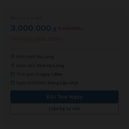
Giá tour trọn gói
3.000.000
₫
4.000.000
₫
Giá
Giá
gốc
hiện
Tiết kiệm
1.000.000
₫
là:
tại
4.000.000 ₫.
là:
Khởi hành:
Hạ Long
3.000.000 ₫.
Điểm đến:
Vịnh Hạ Long
Thời gian:
2 ngày 1 đêm
Ngày khởi hành:
Đang cập nhật
Đặt Tour Ngay
Liên hệ tư vấn