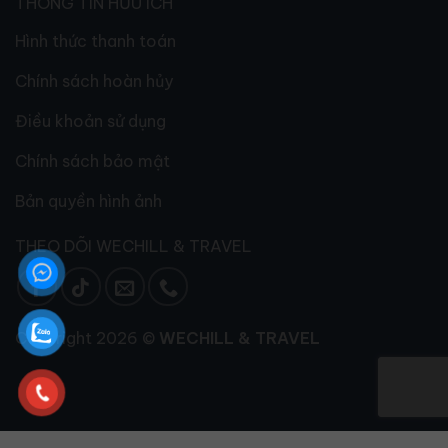
THÔNG TIN HỮU ÍCH
Hình thức thanh toán
Chính sách hoàn hủy
Điều khoản sử dụng
Chính sách bảo mật
Bản quyền hình ảnh
THEO DÕI WECHILL & TRAVEL
Copyright 2026 ©
WECHILL & TRAVEL