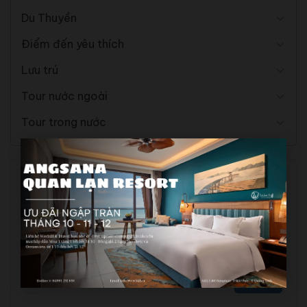
Du Thuyền
Điểm đến yêu thích
Lưu trú
Tour nước ngoài
Tour trong nước
Gọi ngay để được tư vấn
0981.292.698
Hoặc gửi yêu cầu tư vấn