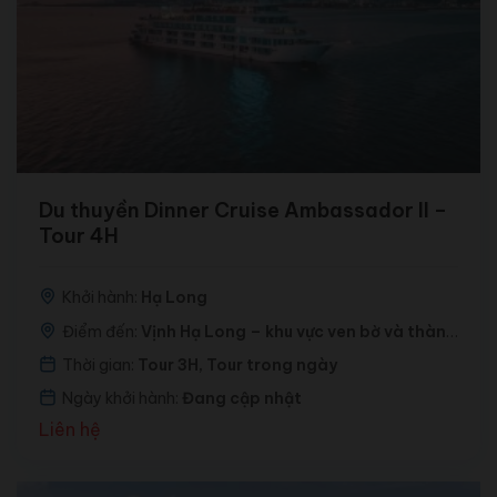
Du thuyền Dinner Cruise Ambassador II –
Tour 4H
Khởi hành:
Hạ Long
Điểm đến:
Vịnh Hạ Long – khu vực ven bờ và thành
phố Hạ Long về đêm
Thời gian:
Tour 3H, Tour trong ngày
Ngày khởi hành:
Đang cập nhật
Liên hệ