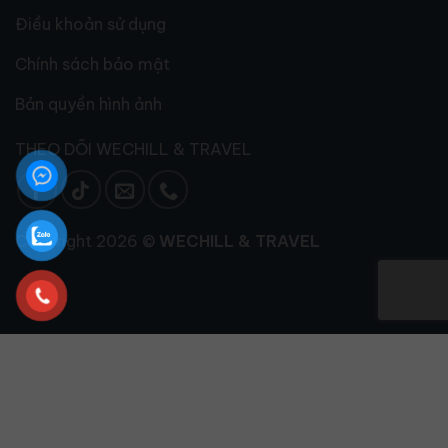
Điều khoản sử dụng
Chính sách bảo mật
Bản quyền hình ảnh
THEO DÕI WECHILL & TRAVEL
Copyright 2026 ©
WECHILL & TRAVEL