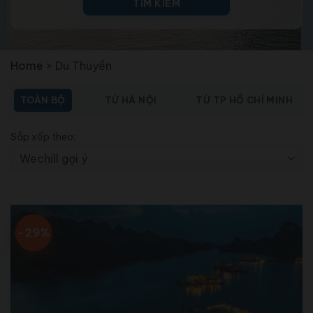
TÌM KIẾM
Home
>
Du Thuyền
TOÀN BỘ
TỪ HÀ NỘI
TỪ TP HỒ CHÍ MINH
Sắp xếp theo:
-29%