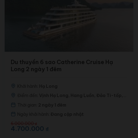
Du thuyền 6 sao Catherine Cruise Hạ
Long 2 ngày 1 đêm
Khởi hành:
Hạ Long
Điểm đến:
Vịnh Hạ Long, Hang Luồn, Đảo Ti-tốp,
Hang Sửng Sốt
Thời gian:
2 ngày 1 đêm
Ngày khởi hành:
Đang cập nhật
Giá
Giá
6.000.000
₫
gốc
hiện
4.700.000
₫
là:
tại