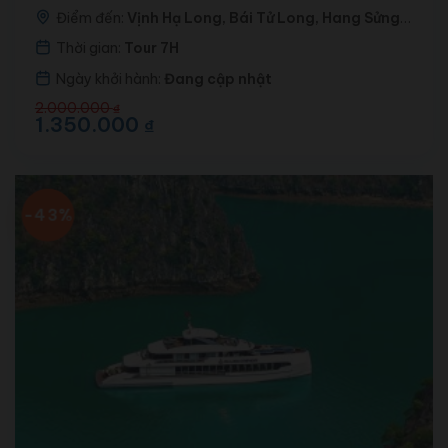
Điểm đến:
Vịnh Hạ Long, Bái Tử Long, Hang Sửng
Sốt, Hang Luồn, Đảo Ti-tốp
Thời gian:
Tour 7H
Ngày khởi hành:
Đang cập nhật
Giá
Giá
2.000.000
₫
gốc
hiện
1.350.000
₫
là:
tại
2.000.000 ₫.
là:
1.350.000 ₫.
-43%