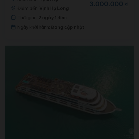
gốc
hiện
3.000.000
₫
là:
tại
Điểm đến:
Vịnh Hạ Long
4.000.000 ₫.
là:
Thời gian:
2 ngày 1 đêm
3.000.000 ₫.
Ngày khởi hành:
Đang cập nhật