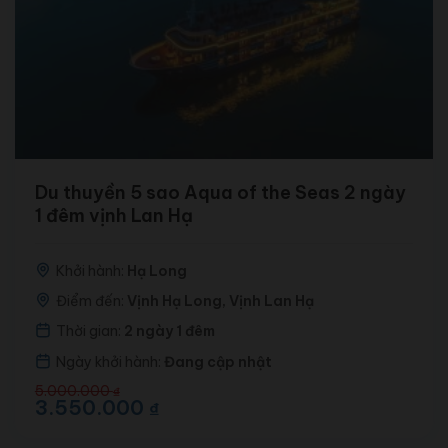
Du thuyền 5 sao Aqua of the Seas 2 ngày
1 đêm vịnh Lan Hạ
Khởi hành:
Hạ Long
Điểm đến:
Vịnh Hạ Long, Vịnh Lan Hạ
Thời gian:
2 ngày 1 đêm
Ngày khởi hành:
Đang cập nhật
Giá
Giá
5.000.000
₫
gốc
hiện
3.550.000
₫
là:
tại
5.000.000 ₫.
là: