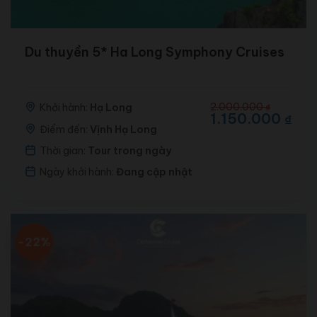
Du thuyền 5* Ha Long Symphony Cruises
Giá
Giá
2.000.000
Khởi hành:
Hạ Long
₫
gốc
hiện
1.150.000
₫
là:
tại
Điểm đến:
Vịnh Hạ Long
2.000.000 ₫.
là:
Thời gian:
Tour trong ngày
1.150.000 ₫.
Ngày khởi hành:
Đang cập nhật
-22%