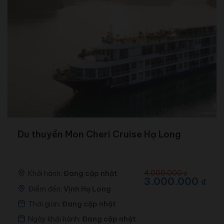
Du thuyền Mon Cheri Cruise Hạ Long
Giá
Giá
4.000.000
Khởi hành:
Đang cập nhật
₫
gốc
hiện
3.000.000
₫
là:
tại
Điểm đến:
Vịnh Hạ Long
4.000.000 ₫.
là:
Thời gian:
Đang cập nhật
3.000.000 ₫.
Ngày khởi hành:
Đang cập nhật