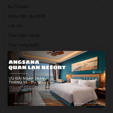
Du Thuyền
Điểm đến yêu thích
Lưu trú
Tour nước ngoài
Tour trong nước
Gọi ngay để được tư vấn
0981.292.698
Hoặc gửi yêu cầu tư vấn