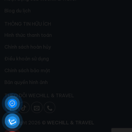
Blog du lịch
THÔNG TIN HỮU ÍCH
Hình thức thanh toán
Chính sách hoàn hủy
Điều khoản sử dụng
Chính sách bảo mật
Bản quyền hình ảnh
THEO DÕI WECHILL & TRAVEL
Copyright 2026 ©
WECHILL & TRAVEL