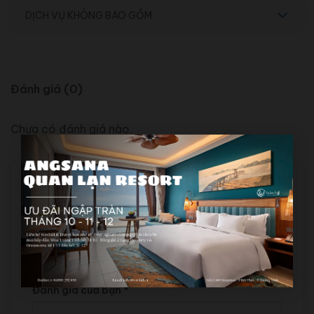
DỊCH VỤ KHÔNG BAO GỒM
Đánh giá (0)
Chưa có đánh giá nào.
Hãy là người đầu tiên nhận xét “Du thuyền
Dolphin Cruise – Trải nghiệm Hạ Long tinh tế
& đẳng nhớ”
Đánh giá của bạn
*
Đánh giá của bạn
*