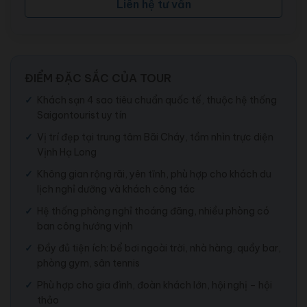
Liên hệ tư vấn
ĐIỂM ĐẶC SẮC CỦA TOUR
Khách sạn 4 sao tiêu chuẩn quốc tế, thuộc hệ thống
Saigontourist uy tín
Vị trí đẹp tại trung tâm Bãi Cháy, tầm nhìn trực diện
Vịnh Hạ Long
Không gian rộng rãi, yên tĩnh, phù hợp cho khách du
lịch nghỉ dưỡng và khách công tác
Hệ thống phòng nghỉ thoáng đãng, nhiều phòng có
ban công hướng vịnh
Đầy đủ tiện ích: bể bơi ngoài trời, nhà hàng, quầy bar,
phòng gym, sân tennis
Phù hợp cho gia đình, đoàn khách lớn, hội nghị – hội
thảo