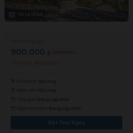
Tất cả 14 ảnh
Giá tour trọn gói
900.000
₫
1.500.000
₫
Giá
Giá
gốc
hiện
Tiết kiệm
600.000
₫
là:
tại
1.500.000 ₫.
là:
Khởi hành:
Hạ Long
900.000 ₫.
Điểm đến:
Hạ Long
Thời gian:
Đang cập nhật
Ngày khởi hành:
Đang cập nhật
Đặt Tour Ngay