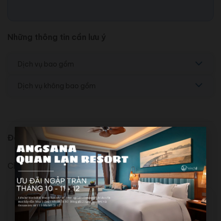
Những thông tin cần lưu ý
Dịch vụ bao gồm
Dịch vụ không bao gồm
Đánh giá (0)
Chưa có đánh giá nào.
Hãy là người đầu tiên nhận xét “Khách sạn
Sài Gòn Hạ Long”