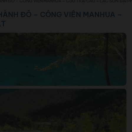
ÀNH ĐÔ – CÔNG VIÊN MANHUA – CỬU TRẠI CÂU – LẠC SƠN ĐẠI P
THÀNH ĐÔ – CÔNG VIÊN MANHUA –
ẬT