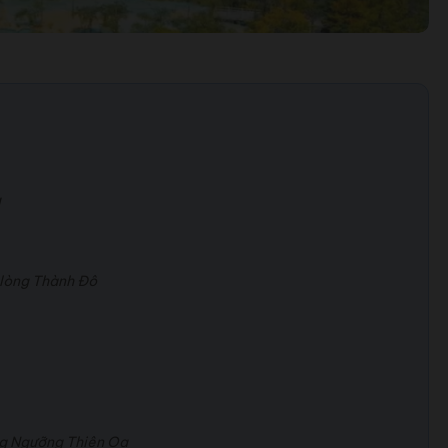
g
 lòng Thành Đô
ờng Ngưỡng Thiên Oa