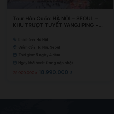
Tour Hàn Quốc: HÀ NỘI – SEOUL –
KHU TRƯỢT TUYẾT YANGJIPING –
NAMSAN TOWER – EVERLAND – SKY
WALK – LÀNG EUNPYEONG HANOK
Khởi hành:
Hà Nội
Điểm đến:
Hà Nội, Seoul
Thời gian:
5 ngày 4 đêm
Ngày khởi hành:
Đang cập nhật
Giá
18.990.000
Giá
₫
25.000.000
₫
gốc
hiện
là:
tại
25.000.000 ₫.
là:
18.990.000 ₫.