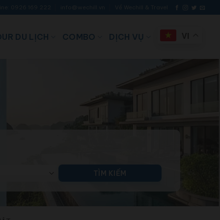
ine: 0926 169 222
info@wechill.vn
Về Wechill & Travel
UR DU LỊCH
COMBO
DỊCH VỤ
VI
TÌM KIẾM