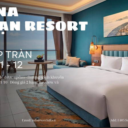
TỐI)
TỐI)
SÁNG, TRƯA, TỐI)
 SÁNG, TRƯA, TỐI)
Dịch vụ không bao gồm
THỦ TỤC VISA: