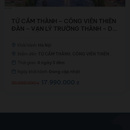
TỬ CẤM THÀNH – CÔNG VIÊN THIÊN
ĐÀN – VẠN LÝ TRƯỜNG THÀNH – DI
HÒA VIÊN (NOSHOP)
Khởi hành:
Hà Nội
Điểm đến:
TỬ CẤM THÀNH, CÔNG VIÊN THIÊN
ĐÀN, VẠN LÝ TRƯỜNG THÀNH, DI HÒA VIÊN
Thời gian:
4 ngày 3 đêm
Ngày khởi hành:
Đang cập nhật
Giá
17.990.000
Giá
₫
20.000.000
₫
gốc
hiện
là:
tại
20.000.000 ₫.
là:
17.990.000 ₫.