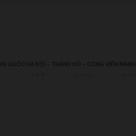
 TRUNG QUỐC HÀ NỘI – THÀNH ĐÔ – CÔNG VIÊN MAN
3 trên 5 sao
4 trên 5 sao
5 trên 5 sao