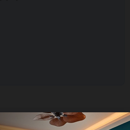
NHẸ TẠI SÂN BAY, TỐI )