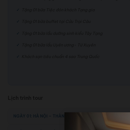
Tặng 01 bữa Tiệc đón khách Tạng gia
Tặng 01 bữa buffet tại Cửu Trại Câu
Tặng 01 bữa lẩu dưỡng sinh kiểu Tây Tạng
Tặng 01 bữa lẩu Uyên ương- Tứ Xuyên
Khách sạn tiêu chuẩn 4 sao Trung Quốc
Lịch trình tour
NGÀY 01: HÀ NỘI – THÀNH ĐÔ – CÔNG VIÊN MANHUA (ĂN 