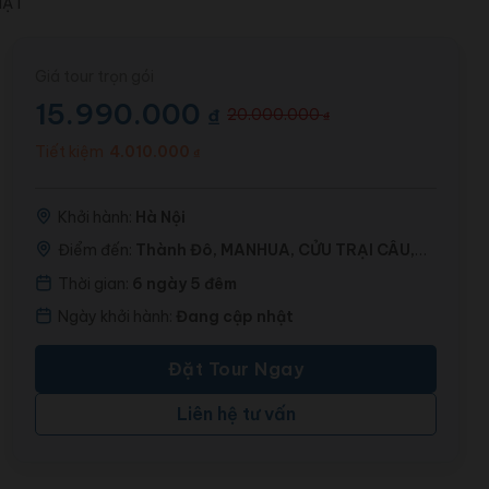
HẬT
Giá tour trọn gói
15.990.000
₫
20.000.000
₫
Giá
Giá
gốc
hiện
Tiết kiệm
4.010.000
₫
là:
tại
20.000.000 ₫.
là:
15.990.000 ₫.
Khởi hành:
Hà Nội
Điểm đến:
Thành Đô, MANHUA, CỬU TRẠI CÂU,
LẠC SƠN ĐẠI PHẬT
Thời gian:
6 ngày 5 đêm
Ngày khởi hành:
Đang cập nhật
Đặt Tour Ngay
Liên hệ tư vấn