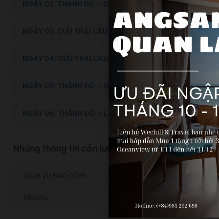
NGÀY 02: THÀNH ĐÔ – CỬU TRẠI CÂU (ĂN SÁNG, TRƯA, 
NGÀY 03: CỬU TRẠI CÂU (ĂN SÁNG, TRƯA, TỐI)
NGÀY 04: CỬU TRẠI CÂU – THÀNH ĐÔ (ĂN SÁNG, TRƯA, 
NGÀY 05: THÀNH ĐÔ – ĐÔ GIANG YỂN – THÀNH ĐÔ (ĂN 
NGÀY 06: THÀNH ĐÔ – LẠC SƠN ĐẠI PHẬT - HÀ NỘI (ĂN
Những thông tin cần lưu ý
DỊCH VỤ BAO GỒM:
Ghi chú