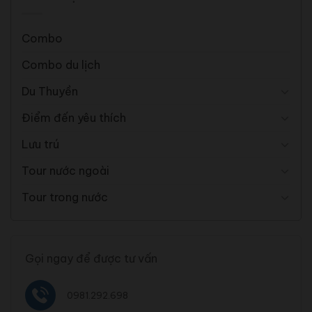
Combo
Combo du lịch
Du Thuyền
Điểm đến yêu thích
Lưu trú
Tour nước ngoài
Tour trong nước
Gọi ngay để được tư vấn
0981.292.698