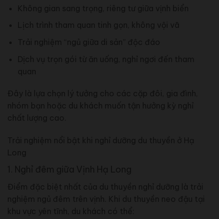
Không gian sang trọng, riêng tư giữa vịnh biển
Lịch trình tham quan tinh gọn, không vội vã
Trải nghiệm “ngủ giữa di sản” độc đáo
Dịch vụ trọn gói từ ăn uống, nghỉ ngơi đến tham
quan
Đây là lựa chọn lý tưởng cho các cặp đôi, gia đình,
nhóm bạn hoặc du khách muốn tận hưởng kỳ nghỉ
chất lượng cao.
Trải nghiệm nổi bật khi nghỉ dưỡng du thuyền ở Hạ
Long
1. Nghỉ đêm giữa Vịnh Hạ Long
Điểm đặc biệt nhất của du thuyền nghỉ dưỡng là trải
nghiệm ngủ đêm trên vịnh. Khi du thuyền neo đậu tại
khu vực yên tĩnh, du khách có thể: