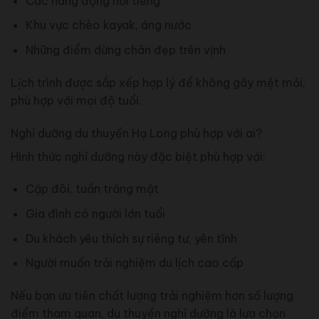
Các hang động nổi tiếng
Khu vực chèo kayak, áng nước
Những điểm dừng chân đẹp trên vịnh
Lịch trình được sắp xếp hợp lý để không gây mệt mỏi,
phù hợp với mọi độ tuổi.
Nghỉ dưỡng du thuyền Hạ Long phù hợp với ai?
Hình thức nghỉ dưỡng này đặc biệt phù hợp với:
Cặp đôi, tuần trăng mật
Gia đình có người lớn tuổi
Du khách yêu thích sự riêng tư, yên tĩnh
Người muốn trải nghiệm du lịch cao cấp
Nếu bạn ưu tiên chất lượng trải nghiệm hơn số lượng
điểm tham quan, du thuyền nghỉ dưỡng là lựa chọn