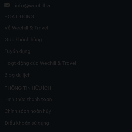
info@wechill.vn
HOẠT ĐỘNG
Về Wechill & Travel
Góc khách hàng
Tuyển dụng
Hoạt động của Wechill & Travel
Blog du lịch
THÔNG TIN HỮU ÍCH
Hình thức thanh toán
Chính sách hoàn hủy
Điều khoản sử dụng