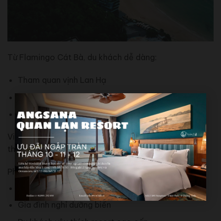
Từ Flamingo Cát Bà, du khách dễ dàng:
Tham quan vịnh Lan Hạ
Khám phá đảo Cát Bà
Tham gia các hoạt động biển
Việc kết hợp nghỉ dưỡng và khám phá giúp chuyến đi
thêm phong phú.
Phù hợp với những ai?
Cặp đôi, tuần trăng mật
Gia đình nghỉ dưỡng biển