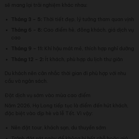
sẽ mang lại trải nghiệm khác nhau:
Tháng 3 – 5:
Thời tiết đẹp, lý tưởng tham quan vịnh
Tháng 6 – 8:
Cao điểm hè, đông khách, giá dịch vụ
cao
Tháng 9 – 11:
Khí hậu mát mẻ, thích hợp nghỉ dưỡng
Tháng 12 – 2:
Ít khách, phù hợp du lịch thư giãn
Du khách nên cân nhắc thời gian đi phù hợp với nhu
cầu và ngân sách.
Đặt dịch vụ sớm vào mùa cao điểm
Năm 2026, Hạ Long tiếp tục là điểm đến hút khách,
đặc biệt vào dịp hè và lễ Tết. Vì vậy:
Nên đặt tour, khách sạn, du thuyền sớm
Tránh đặt sát ngày để không bị hết chỗ hoặc giá