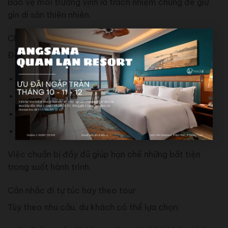
Bảo vệ môi trường vịnh là trách nhiệm chung để giữ
gìn di sản thiên nhiên.
Chuẩn bị hành lý phù hợp
Để chuyến đi thoải mái hơn, du khách nên chuẩn bị:
Trang phục gọn nhẹ, dễ di chuyển
Kem chống nắng, mũ, kính râm
Giày dép phù hợp khi tham quan hang động
Thuốc cá nhân nếu cần
Việc chuẩn bị đầy đủ giúp hạn chế những bất tiện
trong suốt hành trình.
Cân nhắc đi tự túc hay theo tour
Tùy theo nhu cầu, du khách có thể lựa chọn: