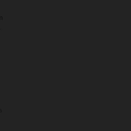
m
.
hỏ