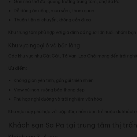
Gần nhà thờ đá, quảng trường trung tâm, chợ Sa Pa
Dễ dàng ăn uống, mua sắm, tham quan
Thuận tiện di chuyển, không cần đi xa
Khu trung tâm phù hợp với gia đình có người lớn tuổi, nhóm bạn 
Khu vực ngoại ô và bản làng
Các khu vực như Cát Cát, Tả Van, Lao Chải mang đến trải nghi
Ưu điểm:
Không gian yên tĩnh, gần gũi thiên nhiên
View núi non, ruộng bậc thang đẹp
Phù hợp nghỉ dưỡng và trải nghiệm văn hóa
Khu vực này phù hợp với cặp đôi, nhóm bạn trẻ hoặc du khách m
Khách sạn Sa Pa tại trung tâm thị trấ
Khách sạn 3–4 sao