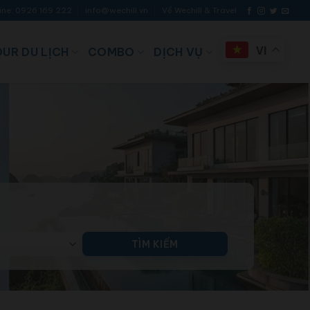
ine: 0926 169 222
info@wechill.vn
Về Wechill & Travel
UR DU LỊCH
COMBO
DỊCH VỤ
VI
TÌM KIẾM