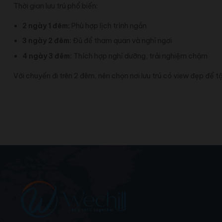
Thời gian lưu trú phổ biến:
2 ngày 1 đêm:
Phù hợp lịch trình ngắn
3 ngày 2 đêm:
Đủ để tham quan và nghỉ ngơi
4 ngày 3 đêm:
Thích hợp nghỉ dưỡng, trải nghiệm chậm
Với chuyến đi trên 2 đêm, nên chọn nơi lưu trú có view đẹp để t