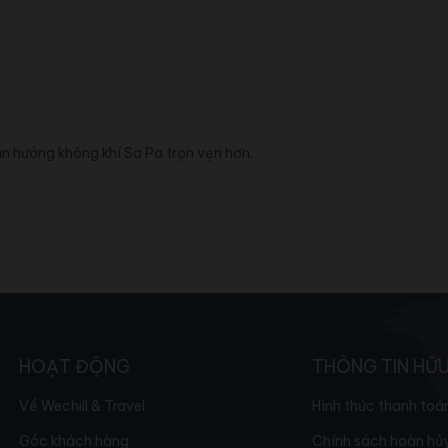
ận hưởng không khí Sa Pa trọn vẹn hơn.
HOẠT ĐỘNG
THÔNG TIN HỮU
Về Wechill & Travel
Hình thức thanh toá
Góc khách hàng
Chính sách hoàn hủ