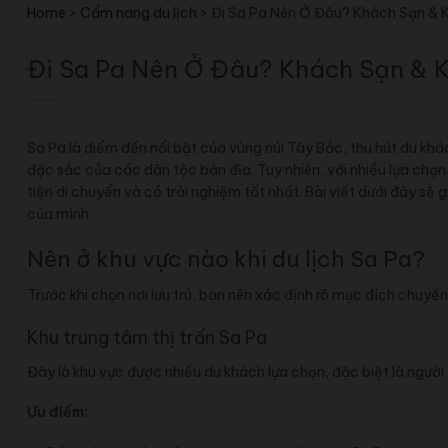
Home
>
Cẩm nang du lịch
>
Đi Sa Pa Nên Ở Đâu? Khách Sạn & 
Đi Sa Pa Nên Ở Đâu? Khách Sạn & 
Sa Pa là điểm đến nổi bật của vùng núi Tây Bắc, thu hút du kh
đặc sắc của các dân tộc bản địa. Tuy nhiên, với nhiều lựa chọn 
tiện di chuyển và có trải nghiệm tốt nhất. Bài viết dưới đây s
của mình.
Nên ở khu vực nào khi du lịch Sa Pa?
Trước khi chọn nơi lưu trú, bạn nên xác định rõ mục đích chuyế
Khu trung tâm thị trấn Sa Pa
Đây là khu vực được nhiều du khách lựa chọn, đặc biệt là người 
Ưu điểm: