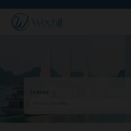
Skip
to
content
Từ khóa