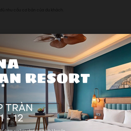
 đủ nhu cầu cơ bản của du khách.
 kết hợp tham quan trong lịch trình.
nhưng vẫn ở gần các điểm tham quan chính.