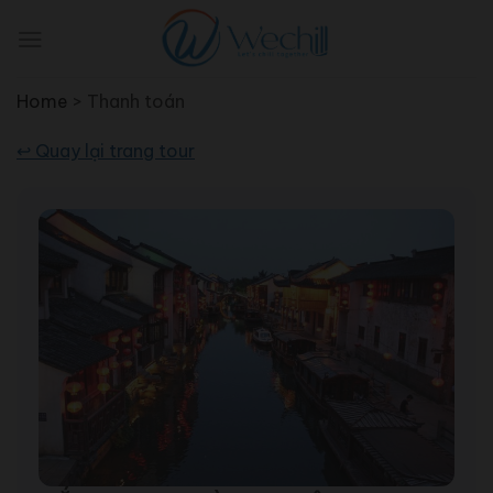
Skip
to
content
Home
>
Thanh toán
↩ Quay lại trang tour