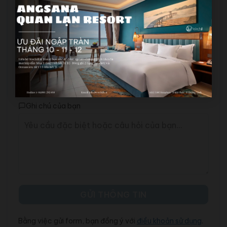
Người lớn
Trẻ em
Ghi chú của bạn
Bằng việc gửi form, bạn đồng ý với
điều khoản sử dụng
.