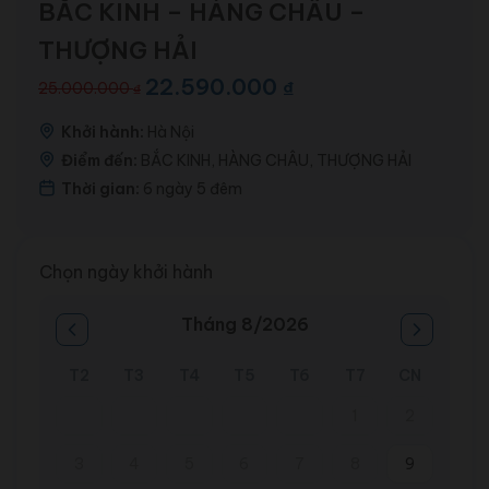
BẮC KINH – HÀNG CHÂU –
THƯỢNG HẢI
22.590.000
₫
25.000.000
₫
Giá
Giá
gốc
hiện
là:
tại
Khởi hành:
Hà Nội
25.000.000 ₫.
là:
Điểm đến:
BẮC KINH, HÀNG CHÂU, THƯỢNG HẢI
22.590.000 ₫.
Thời gian:
6 ngày 5 đêm
Chọn ngày khởi hành
Tháng 8/2026
T2
T3
T4
T5
T6
T7
CN
1
2
3
4
5
6
7
8
9