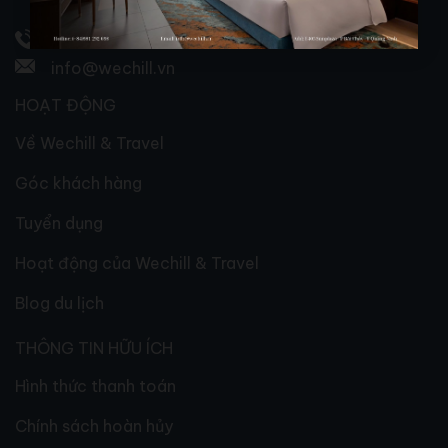
Cháy, Quảng Ninh, Việt Nam.
0926.169.222
info@wechill.vn
HOẠT ĐỘNG
Về Wechill & Travel
Góc khách hàng
Tuyển dụng
Hoạt động của Wechill & Travel
Blog du lịch
THÔNG TIN HỮU ÍCH
Hình thức thanh toán
Chính sách hoàn hủy